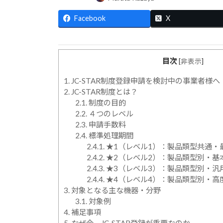
終
更
Facebook
X
新
日
時
:
目次
[
非表示
]
1.
JC-STAR制度登録申請を検討中の事業者様
2.
JC-STAR制度とは？
2.1.
制度の目的
2.2.
４つのレベル
2.3.
申請手数料
2.4.
標準処理期間
2.4.1.
★1（レベル1）：製品類型共通・
2.4.2.
★2（レベル2）：製品類型別・基
2.4.3.
★3（レベル3）：製品類型別・汎
2.4.4.
★4（レベル4）：製品類型別・高
3.
対象となる主な機器・分野
3.1.
対象例
4.
補足事項