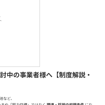
え
ト
を検討中の事業者様へ【制度解説・
電池など、
いまや「努力目標」ではなく
調達・採択の前提条件
にな