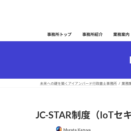
コ
ナ
ン
ビ
テ
ゲ
ン
ー
ツ
シ
事務所トップ
事務所紹介
業務案内
へ
ョ
ス
ン
キ
に
ッ
移
プ
動
未来への礎を築くアイアンバード行政書士事務所
業務
JC-STAR制度（Io
最
Murata Kazuya