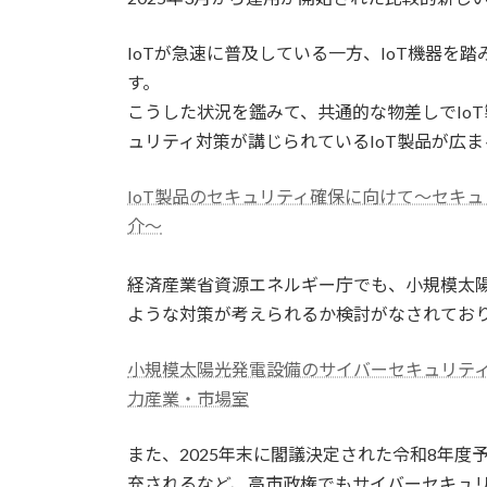
IoTが急速に普及している一方、IoT機器を
す。
こうした状況を鑑みて、共通的な物差しでIo
ュリティ対策が講じられているIoT製品が広
IoT製品のセキュリティ確保に向けて～セキュリ
介～
経済産業省資源エネルギー庁でも、小規模太
ような対策が考えられるか検討がなされてお
小規模太陽光発電設備のサイバーセキュリティ
力産業・市場室
また、2025年末に閣議決定された令和8年
充されるなど、高市政権でもサイバーセキュ