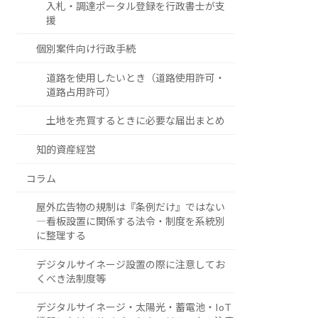
入札・調達ポータル登録を行政書士が支
援
個別案件向け行政手続
道路を使用したいとき（道路使用許可・
道路占用許可）
土地を売買するときに必要な届出まとめ
知的資産経営
コラム
屋外広告物の規制は『条例だけ』ではない
―看板設置に関係する法令・制度を系統別
に整理する
デジタルサイネージ設置の際に注意してお
くべき法制度等
デジタルサイネージ・太陽光・蓄電池・IoT