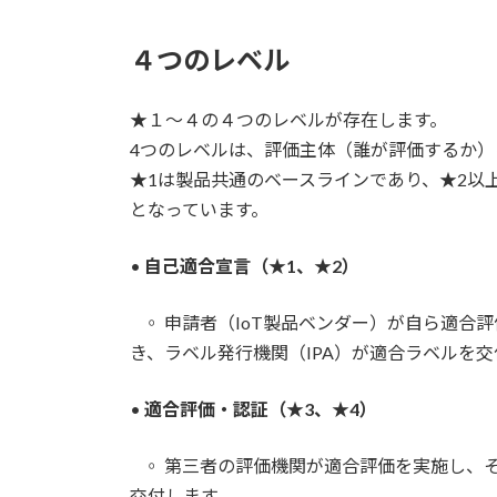
４つのレベル
★１～４の４つのレベルが存在します。
4つのレベルは、評価主体（誰が評価するか）
★1は製品共通のベースラインであり、★2以
となっています。
•
自己適合宣言（★1、★2）
◦ 申請者（IoT製品ベンダー）が自ら適合
き、ラベル発行機関（IPA）が適合ラベルを交
•
適合評価・認証（★3、★4）
◦ 第三者の評価機関が適合評価を実施し、そ
交付します,。