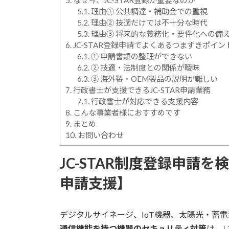
5.
なぜ今、JC-STAR登録が重要なのか
5.1.
理由① 公共調達・補助金での重視
5.2.
理由② 技適だけでは不十分な時代
5.3.
理由③ 将来的な義務化・要件化への備
6.
JC-STAR登録申請でよくあるつまずきポイン
6.1.
① 申請書類の整理ができない
6.2.
② 技適・法制度との関係が曖昧
6.3.
③ 海外製・OEM製品の説明が難しい
7.
行政書士が支援できるJC-STAR申請業務
7.1.
行政書士が対応できる支援内容
8.
こんな事業者様におすすめです
9.
まとめ
10.
お問い合わせ
JC-STAR制度登録申請
申請支援】
デジタルサイネージ、IoT機器、太陽光・蓄
通信機能を持つ機器のセキュリティ対策
は、