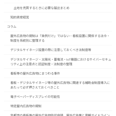
土地を売買するときに必要な届出まとめ
知的資産経営
コラム
屋外広告物の規制は『条例だけ』ではない―看板設置に関係する法令・
制度を系統別に整理する
デジタルサイネージ設置の際に注意しておくべき法制度等
デジタルサイネージ・太陽光・蓄電池・IoT機器におけるサイバーセキュ
リティ上の注意点と認証制度・法制度の整理
看板等の屋外広告物にまつわる事件
看板・デジタルサイネージ等の屋外広告物に関連する補助金制度導入に
あたって必ず押さえておくべきこと
電子ペーパーディスプレイの可能性
特定屋内広告物の規制
京都市の看板等の屋外広告物許可申請、屋外広告業と景観ガイドライン