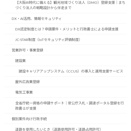
【大阪IR時代に備える】観光地域づくり法人（DMO）登録支援｜まち
づくり法人の戦略設計から伴走まで
DX・AI活用、情報セキュリティ
DX認定制度とは？申請要件・メリットと行政書士による申請支援
JC-STAR制度（IoTセキュリティ評価制度）
営業許可・事業登録
建設業
建設キャリアアップシステム（CCUS）の導入と運用支援サービス
屋外広告業登録
電気工事業
全省庁統一資格の申請サポート｜官公庁入札・調達ポータル登録を行
政書士が支援
個別案件向け行政手続
道路を使用したいとき（道路使用許可・道路占用許可）