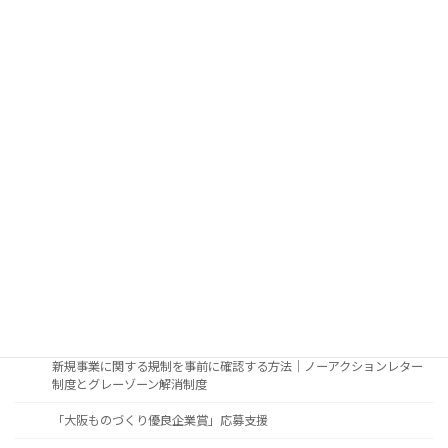
その看板、本当に設置できますか？｜看板を出したい事業者向け屋外
広告物法令調査・許可申請
テナント任せにしない看板管理｜不動産オーナー・管理会社向け屋外
広告物法令調査・許可申請
屋外広告業者が抱え込まない法令対応｜法令調査から許可申請まで行
政書士へ
農地に看板等の屋外広告物を設置する際の話
一般的な屋外広告物設置のガイドライン
不動産の賃貸、売買、譲渡、相続の際に看板が既に設置されていた場
合のお手続き
制度活用・制度調査
新規事業の許認可・行政手続調査｜補助金・認定制度の申請前に
新規事業に関する規制を事前に確認する方法｜ノーアクションレター
制度とグレーゾーン解消制度
「大阪ものづくり優良企業賞」応募支援