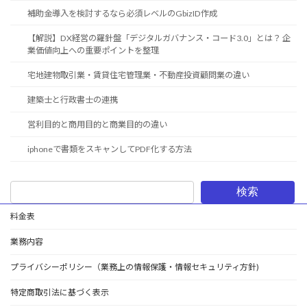
補助金導入を検討するなら必須レベルのGbizID作成
【解説】DX経営の羅針盤「デジタルガバナンス・コード3.0」とは？ 企
業価値向上への重要ポイントを整理
宅地建物取引業・賃貸住宅管理業・不動産投資顧問業の違い
建築士と行政書士の連携
営利目的と商用目的と商業目的の違い
iphoneで書類をスキャンしてPDF化する方法
検索
料金表
業務内容
プライバシーポリシー（業務上の情報保護・情報セキュリティ方針)
特定商取引法に基づく表示