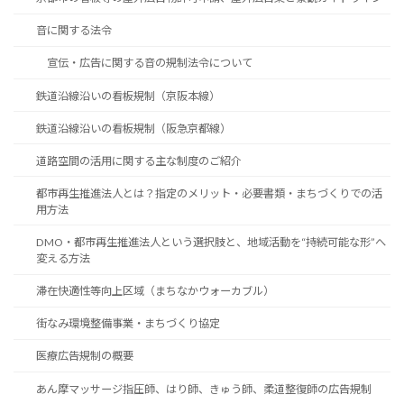
音に関する法令
宣伝・広告に関する音の規制法令について
鉄道沿線沿いの看板規制（京阪本線）
鉄道沿線沿いの看板規制（阪急京都線）
道路空間の活用に関する主な制度のご紹介
都市再生推進法人とは？指定のメリット・必要書類・まちづくりでの活
用方法
DMO・都市再生推進法人という選択肢と、地域活動を“持続可能な形”へ
変える方法
滞在快適性等向上区域（まちなかウォーカブル）
街なみ環境整備事業・まちづくり協定
医療広告規制の概要
あん摩マッサージ指圧師、はり師、きゅう師、柔道整復師の広告規制