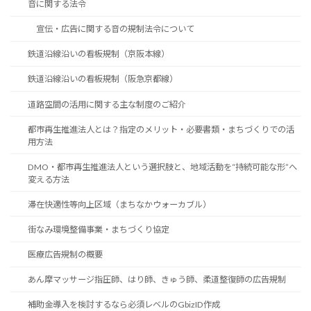
音に関する法令
宣伝・広告に関する音の規制法令について
鉄道沿線沿いの看板規制（京阪本線）
鉄道沿線沿いの看板規制（阪急京都線）
道路空間の活用に関する主な制度のご紹介
都市再生推進法人とは？指定のメリット・必要書類・まちづくりでの活
用方法
DMO・都市再生推進法人という選択肢と、地域活動を“持続可能な形”へ
変える方法
滞在快適性等向上区域（まちなかウォーカブル）
街なみ環境整備事業・まちづくり協定
医療広告規制の概要
あん摩マッサージ指圧師、はり師、きゅう師、柔道整復師の広告規制
補助金導入を検討するなら必須レベルのGbizID作成