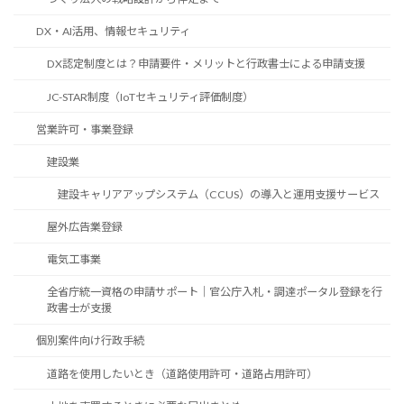
DX・AI活用、情報セキュリティ
DX認定制度とは？申請要件・メリットと行政書士による申請支援
JC-STAR制度（IoTセキュリティ評価制度）
営業許可・事業登録
建設業
建設キャリアアップシステム（CCUS）の導入と運用支援サービス
屋外広告業登録
電気工事業
全省庁統一資格の申請サポート｜官公庁入札・調達ポータル登録を行
政書士が支援
個別案件向け行政手続
道路を使用したいとき（道路使用許可・道路占用許可）