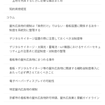
土地を売買するときに必要な届出まとめ
知的資産経営
コラム
屋外広告物の規制は『条例だけ』ではない―看板設置に関係する法令・
制度を系統別に整理する
デジタルサイネージ設置の際に注意しておくべき法制度等
デジタルサイネージ・太陽光・蓄電池・IoT機器におけるサイバーセキュ
リティ上の注意点と認証制度・法制度の整理
看板等の屋外広告物にまつわる事件
看板・デジタルサイネージ等の屋外広告物に関連する補助金制度導入に
あたって必ず押さえておくべきこと
電子ペーパーディスプレイの可能性
特定屋内広告物の規制
京都市の看板等の屋外広告物許可申請、屋外広告業と景観ガイドライン