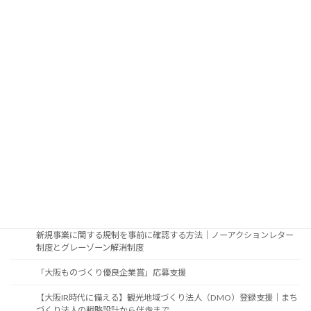
テナント任せにしない看板管理｜不動産オーナー・管理会社向け屋外
広告物法令調査・許可申請
屋外広告業者が抱え込まない法令対応｜法令調査から許可申請まで行
政書士へ
農地に看板等の屋外広告物を設置する際の話
一般的な屋外広告物設置のガイドライン
不動産の賃貸、売買、譲渡、相続の際に看板が既に設置されていた場
合のお手続き
制度活用・制度調査
新規事業の許認可・行政手続調査｜補助金・認定制度の申請前に
新規事業に関する規制を事前に確認する方法｜ノーアクションレター
制度とグレーゾーン解消制度
「大阪ものづくり優良企業賞」応募支援
【大阪IR時代に備える】観光地域づくり法人（DMO）登録支援｜まち
づくり法人の戦略設計から伴走まで