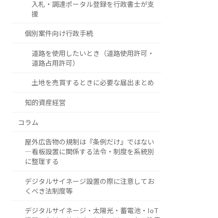
入札・調達ポータル登録を行政書士が支
援
個別案件向け行政手続
道路を使用したいとき（道路使用許可・
道路占用許可）
土地を売買するときに必要な届出まとめ
知的資産経営
コラム
屋外広告物の規制は『条例だけ』ではない
―看板設置に関係する法令・制度を系統別
に整理する
デジタルサイネージ設置の際に注意してお
くべき法制度等
デジタルサイネージ・太陽光・蓄電池・IoT