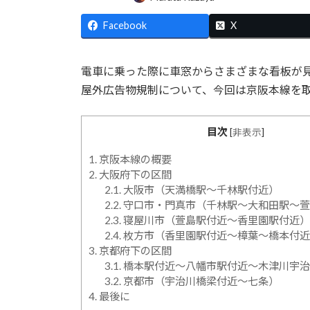
終
更
Facebook
X
新
日
時
電車に乗った際に車窓からさまざまな看板が
:
屋外広告物規制について、今回は京阪本線を
目次
[
非表示
]
1.
京阪本線の概要
2.
大阪府下の区間
2.1.
大阪市（天満橋駅～千林駅付近）
2.2.
守口市・門真市（千林駅～大和田駅～萱
2.3.
寝屋川市（萱島駅付近～香里園駅付近）
2.4.
枚方市（香里園駅付近～樟葉～橋本付近
3.
京都府下の区間
3.1.
橋本駅付近～八幡市駅付近～木津川宇治
3.2.
京都市（宇治川橋梁付近～七条）
4.
最後に