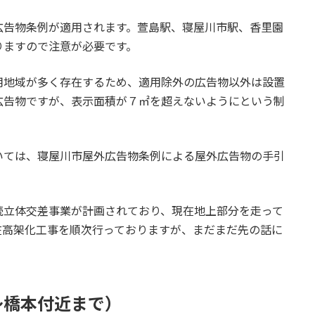
広告物条例が適用されます。萱島駅、寝屋川市駅、香里園
りますので注意が必要です。
用地域が多く存在するため、適用除外の広告物以外は設置
広告物ですが、表示面積が７㎡を超えないようにという制
いては、寝屋川市屋外広告物条例による屋外広告物の手引
続立体交差事業が計画されており、現在地上部分を走って
在高架化工事を順次行っておりますが、まだまだ先の話に
～橋本付近まで）