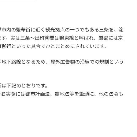
都市内の繁華街に近く観光拠点の一つでもある三条を、淀
ます。実は三条～出町柳間は鴨東線と呼ばれ、厳密には京
町柳行といった具合でひとまとめにされています。
は地下路線となるため、屋外広告物の沿線での規制という
所は下記のとおりです。
なお実際には都市計画法、農地法等を筆頭に、他の法令も