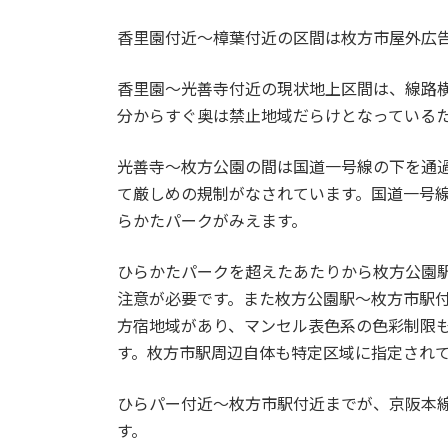
香里園付近～樟葉付近の区間は枚方市屋外広
香里園～光善寺付近の現状地上区間は、線路
分からすぐ奥は禁止地域だらけとなっている
光善寺～枚方公園の間は国道一号線の下を通
て厳しめの規制がなされています。国道一号
らかたパークがみえます。
ひらかたパークを超えたあたりから枚方公園
注意が必要です。また枚方公園駅～枚方市駅
方宿地域があり、マンセル表色系の色彩制限
す。枚方市駅周辺自体も特定区域に指定され
ひらパー付近～枚方市駅付近までが、京阪本
す。