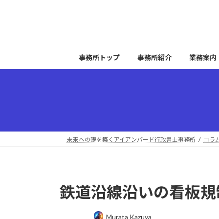
コ
ナ
ン
ビ
テ
ゲ
ン
ー
ツ
シ
事務所トップ
事務所紹介
業務案内
へ
ョ
ス
ン
キ
に
ッ
移
プ
動
未来への礎を築くアイアンバード行政書士事務所
コラ
鉄道沿線沿いの看板規
最
Murata Kazuya