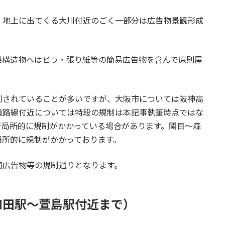
、地上に出てくる大川付近のごく一部分は広告物景観形成
。
架構造物へはビラ・張り紙等の簡易広告物を含んで原則屋
制されていることが多いですが、大阪市については阪神高
道路線付近については特段の規制は本記事執筆時点ではな
で局所的に規制がかかっている場合があります。関目～森
局所的に規制がかかっております。
面広告物等の規制通りとなります。
和田駅～萱島駅付近まで）