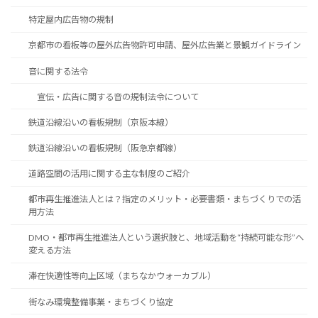
特定屋内広告物の規制
京都市の看板等の屋外広告物許可申請、屋外広告業と景観ガイドライン
音に関する法令
宣伝・広告に関する音の規制法令について
鉄道沿線沿いの看板規制（京阪本線）
鉄道沿線沿いの看板規制（阪急京都線）
道路空間の活用に関する主な制度のご紹介
都市再生推進法人とは？指定のメリット・必要書類・まちづくりでの活
用方法
DMO・都市再生推進法人という選択肢と、地域活動を“持続可能な形”へ
変える方法
滞在快適性等向上区域（まちなかウォーカブル）
街なみ環境整備事業・まちづくり協定