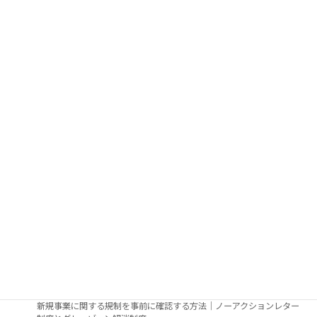
屋外広告・景観法令
その看板、本当に設置できますか？｜看板を出したい事業者向け屋外
広告物法令調査・許可申請
テナント任せにしない看板管理｜不動産オーナー・管理会社向け屋外
広告物法令調査・許可申請
屋外広告業者が抱え込まない法令対応｜法令調査から許可申請まで行
政書士へ
農地に看板等の屋外広告物を設置する際の話
一般的な屋外広告物設置のガイドライン
不動産の賃貸、売買、譲渡、相続の際に看板が既に設置されていた場
合のお手続き
制度活用・制度調査
新規事業の許認可・行政手続調査｜補助金・認定制度の申請前に
新規事業に関する規制を事前に確認する方法｜ノーアクションレター