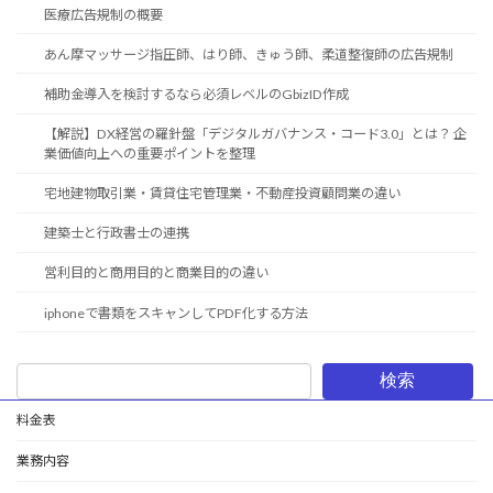
医療広告規制の概要
あん摩マッサージ指圧師、はり師、きゅう師、柔道整復師の広告規制
補助金導入を検討するなら必須レベルのGbizID作成
【解説】DX経営の羅針盤「デジタルガバナンス・コード3.0」とは？ 企
業価値向上への重要ポイントを整理
宅地建物取引業・賃貸住宅管理業・不動産投資顧問業の違い
建築士と行政書士の連携
営利目的と商用目的と商業目的の違い
iphoneで書類をスキャンしてPDF化する方法
検索
料金表
業務内容