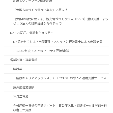
制度とグレーゾーン解消制度
「大阪ものづくり優良企業賞」応募支援
【大阪IR時代に備える】観光地域づくり法人（DMO）登録支援｜まち
づくり法人の戦略設計から伴走まで
DX・AI活用、情報セキュリティ
DX認定制度とは？申請要件・メリットと行政書士による申請支援
JC-STAR制度（IoTセキュリティ評価制度）
営業許可・事業登録
建設業
建設キャリアアップシステム（CCUS）の導入と運用支援サービス
屋外広告業登録
電気工事業
全省庁統一資格の申請サポート｜官公庁入札・調達ポータル登録を行
政書士が支援