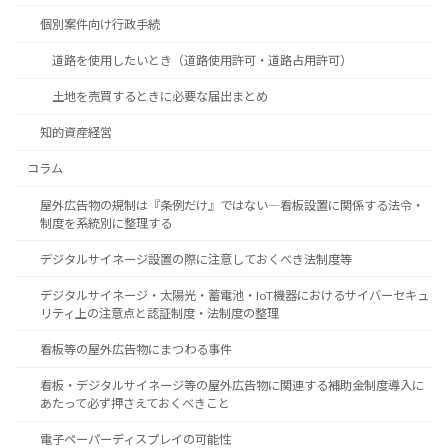
個別案件向け行政手続
道路を使用したいとき（道路使用許可・道路占用許可）
土地を売買するときに必要な届出まとめ
知的資産経営
コラム
屋外広告物の規制は『条例だけ』ではない―看板設置に関係する法令・
制度を系統別に整理する
デジタルサイネージ設置の際に注意しておくべき法制度等
デジタルサイネージ・太陽光・蓄電池・IoT機器におけるサイバーセキュ
リティ上の注意点と認証制度・法制度の整理
看板等の屋外広告物にまつわる事件
看板・デジタルサイネージ等の屋外広告物に関連する補助金制度導入に
あたって必ず押さえておくべきこと
電子ペーパーディスプレイの可能性