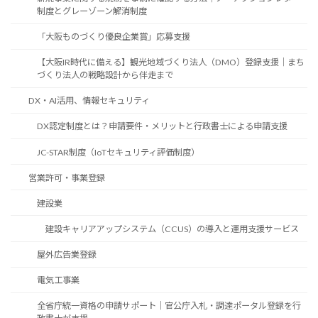
制度とグレーゾーン解消制度
「大阪ものづくり優良企業賞」応募支援
【大阪IR時代に備える】観光地域づくり法人（DMO）登録支援｜まち
づくり法人の戦略設計から伴走まで
DX・AI活用、情報セキュリティ
DX認定制度とは？申請要件・メリットと行政書士による申請支援
JC-STAR制度（IoTセキュリティ評価制度）
営業許可・事業登録
建設業
建設キャリアアップシステム（CCUS）の導入と運用支援サービス
屋外広告業登録
電気工事業
全省庁統一資格の申請サポート｜官公庁入札・調達ポータル登録を行