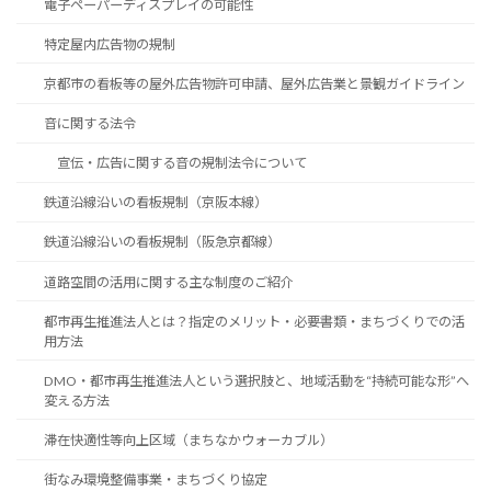
電子ペーパーディスプレイの可能性
特定屋内広告物の規制
京都市の看板等の屋外広告物許可申請、屋外広告業と景観ガイドライン
音に関する法令
宣伝・広告に関する音の規制法令について
鉄道沿線沿いの看板規制（京阪本線）
鉄道沿線沿いの看板規制（阪急京都線）
道路空間の活用に関する主な制度のご紹介
都市再生推進法人とは？指定のメリット・必要書類・まちづくりでの活
用方法
DMO・都市再生推進法人という選択肢と、地域活動を“持続可能な形”へ
変える方法
滞在快適性等向上区域（まちなかウォーカブル）
街なみ環境整備事業・まちづくり協定