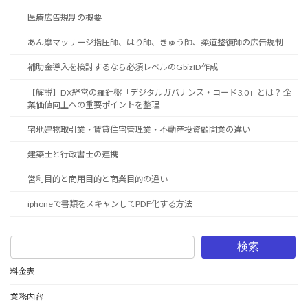
医療広告規制の概要
あん摩マッサージ指圧師、はり師、きゅう師、柔道整復師の広告規制
補助金導入を検討するなら必須レベルのGbizID作成
【解説】DX経営の羅針盤「デジタルガバナンス・コード3.0」とは？ 企
業価値向上への重要ポイントを整理
宅地建物取引業・賃貸住宅管理業・不動産投資顧問業の違い
建築士と行政書士の連携
営利目的と商用目的と商業目的の違い
iphoneで書類をスキャンしてPDF化する方法
検索
料金表
業務内容