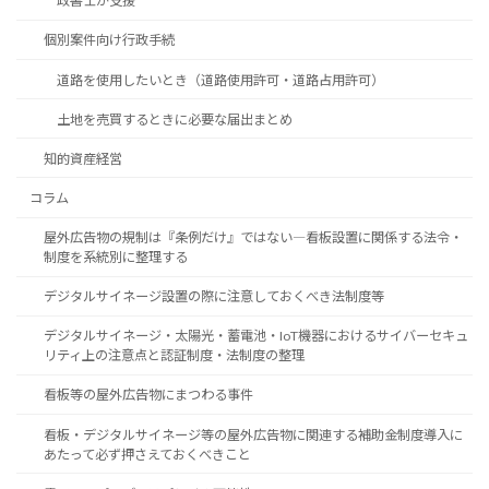
政書士が支援
個別案件向け行政手続
道路を使用したいとき（道路使用許可・道路占用許可）
土地を売買するときに必要な届出まとめ
知的資産経営
コラム
屋外広告物の規制は『条例だけ』ではない―看板設置に関係する法令・
制度を系統別に整理する
デジタルサイネージ設置の際に注意しておくべき法制度等
デジタルサイネージ・太陽光・蓄電池・IoT機器におけるサイバーセキュ
リティ上の注意点と認証制度・法制度の整理
看板等の屋外広告物にまつわる事件
看板・デジタルサイネージ等の屋外広告物に関連する補助金制度導入に
あたって必ず押さえておくべきこと