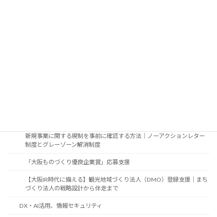
屋外広告業者が抱え込まない法令対応｜法令調査から許可申請まで行
政書士へ
農地に看板等の屋外広告物を設置する際の話
一般的な屋外広告物設置のガイドライン
不動産の賃貸、売買、譲渡、相続の際に看板が既に設置されていた場
合のお手続き
制度活用・制度調査
新規事業の許認可・行政手続調査｜補助金・認定制度の申請前に
新規事業に関する規制を事前に確認する方法｜ノーアクションレター
制度とグレーゾーン解消制度
「大阪ものづくり優良企業賞」応募支援
【大阪IR時代に備える】観光地域づくり法人（DMO）登録支援｜まち
づくり法人の戦略設計から伴走まで
DX・AI活用、情報セキュリティ