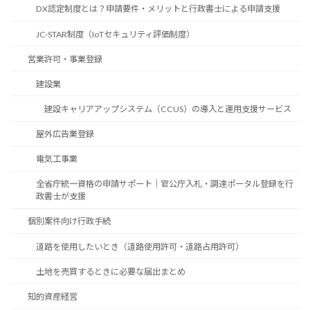
DX認定制度とは？申請要件・メリットと行政書士による申請支援
JC-STAR制度（IoTセキュリティ評価制度）
営業許可・事業登録
建設業
建設キャリアアップシステム（CCUS）の導入と運用支援サービス
屋外広告業登録
電気工事業
全省庁統一資格の申請サポート｜官公庁入札・調達ポータル登録を行
政書士が支援
個別案件向け行政手続
道路を使用したいとき（道路使用許可・道路占用許可）
土地を売買するときに必要な届出まとめ
知的資産経営