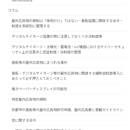
コラム
屋外広告物の規制は『条例だけ』ではない―看板設置に関係する法令・
制度を系統別に整理する
デジタルサイネージ設置の際に注意しておくべき法制度等
デジタルサイネージ・太陽光・蓄電池・IoT機器におけるサイバーセキュ
リティ上の注意点と認証制度・法制度の整理
看板等の屋外広告物にまつわる事件
看板・デジタルサイネージ等の屋外広告物に関連する補助金制度導入に
あたって必ず押さえておくべきこと
電子ペーパーディスプレイの可能性
特定屋内広告物の規制
京都市の看板等の屋外広告物許可申請、屋外広告業と景観ガイドライン
音に関する法令