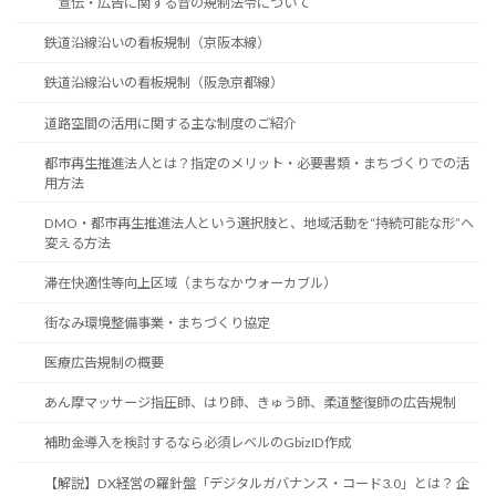
宣伝・広告に関する音の規制法令について
鉄道沿線沿いの看板規制（京阪本線）
鉄道沿線沿いの看板規制（阪急京都線）
道路空間の活用に関する主な制度のご紹介
都市再生推進法人とは？指定のメリット・必要書類・まちづくりでの活
用方法
DMO・都市再生推進法人という選択肢と、地域活動を“持続可能な形”へ
変える方法
滞在快適性等向上区域（まちなかウォーカブル）
街なみ環境整備事業・まちづくり協定
医療広告規制の概要
あん摩マッサージ指圧師、はり師、きゅう師、柔道整復師の広告規制
補助金導入を検討するなら必須レベルのGbizID作成
【解説】DX経営の羅針盤「デジタルガバナンス・コード3.0」とは？ 企