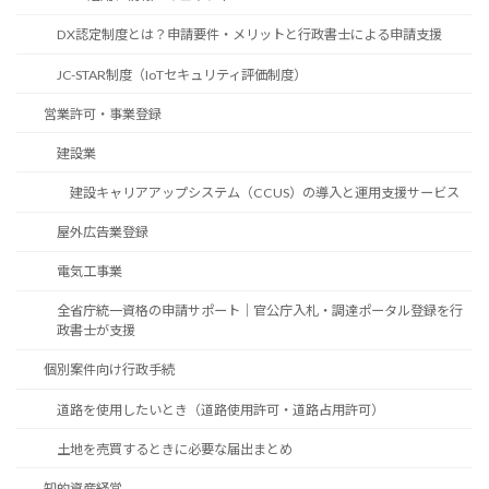
DX認定制度とは？申請要件・メリットと行政書士による申請支援
JC-STAR制度（IoTセキュリティ評価制度）
営業許可・事業登録
建設業
建設キャリアアップシステム（CCUS）の導入と運用支援サービス
屋外広告業登録
電気工事業
全省庁統一資格の申請サポート｜官公庁入札・調達ポータル登録を行
政書士が支援
個別案件向け行政手続
道路を使用したいとき（道路使用許可・道路占用許可）
土地を売買するときに必要な届出まとめ
知的資産経営