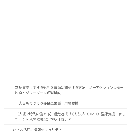
広告物法令調査・許可申請
屋外広告業者が抱え込まない法令対応｜法令調査から許可申請まで行
政書士へ
農地に看板等の屋外広告物を設置する際の話
一般的な屋外広告物設置のガイドライン
不動産の賃貸、売買、譲渡、相続の際に看板が既に設置されていた場
合のお手続き
制度活用・制度調査
新規事業の許認可・行政手続調査｜補助金・認定制度の申請前に
新規事業に関する規制を事前に確認する方法｜ノーアクションレター
制度とグレーゾーン解消制度
「大阪ものづくり優良企業賞」応募支援
【大阪IR時代に備える】観光地域づくり法人（DMO）登録支援｜まち
づくり法人の戦略設計から伴走まで
DX・AI活用、情報セキュリティ