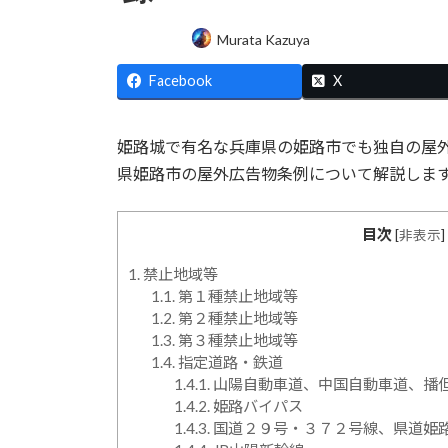
最
Murata Kazuya
終
更
Facebook
X
新
日
時
姫路城で有名な兵庫県の姫路市でも独自の屋
:
県姫路市の屋外広告物条例について解説しま
目次
[
非表示
]
1.
禁止地域等
1.1.
第１種禁止地域等
1.2.
第２種禁止地域等
1.3.
第３種禁止地域等
1.4.
指定道路・鉄道
1.4.1.
山陽自動車道、中国自動車道、播
1.4.2.
姫路バイパス
1.4.3.
国道２９号・３７２号線、県道姫