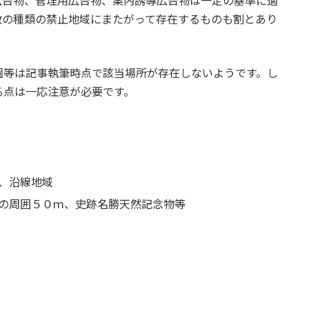
広告物、管理用広告物、案内誘導広告物は一定の基準に適
数の種類の禁止地域にまたがって存在するものも割とあり
園等は記事執筆時点で該当場所が存在しないようです。し
る点は一応注意が必要です。
、沿線地域
の周囲５０ｍ、史跡名勝天然記念物等