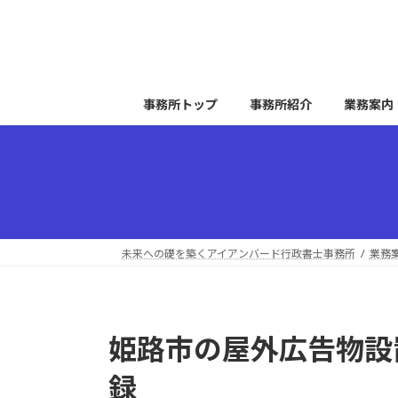
コ
ナ
ン
ビ
テ
ゲ
ン
ー
ツ
シ
事務所トップ
事務所紹介
業務案内
へ
ョ
ス
ン
キ
に
ッ
移
プ
動
未来への礎を築くアイアンバード行政書士事務所
業務
姫路市の屋外広告物設
録