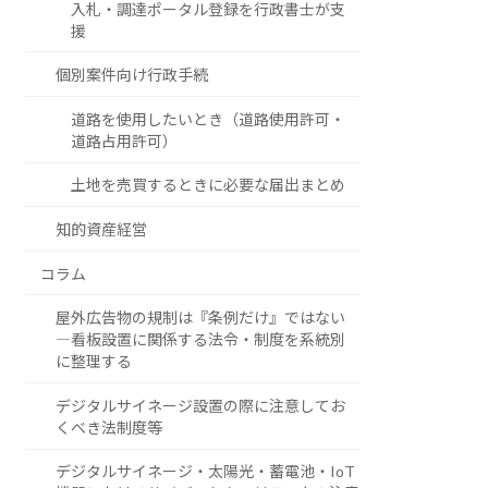
入札・調達ポータル登録を行政書士が支
援
個別案件向け行政手続
道路を使用したいとき（道路使用許可・
道路占用許可）
土地を売買するときに必要な届出まとめ
知的資産経営
コラム
屋外広告物の規制は『条例だけ』ではない
―看板設置に関係する法令・制度を系統別
に整理する
デジタルサイネージ設置の際に注意してお
くべき法制度等
デジタルサイネージ・太陽光・蓄電池・IoT