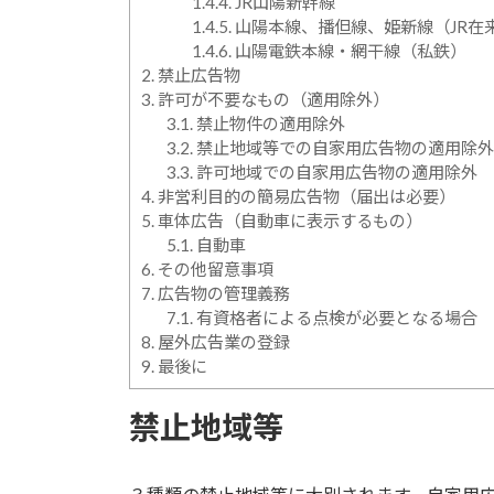
1.4.4.
JR山陽新幹線
1.4.5.
山陽本線、播但線、姫新線（JR在
1.4.6.
山陽電鉄本線・網干線（私鉄）
2.
禁止広告物
3.
許可が不要なもの（適用除外）
3.1.
禁止物件の適用除外
3.2.
禁止地域等での自家用広告物の適用除外
3.3.
許可地域での自家用広告物の適用除外
4.
非営利目的の簡易広告物（届出は必要）
5.
車体広告（自動車に表示するもの）
5.1.
自動車
6.
その他留意事項
7.
広告物の管理義務
7.1.
有資格者による点検が必要となる場合
8.
屋外広告業の登録
9.
最後に
禁止地域等