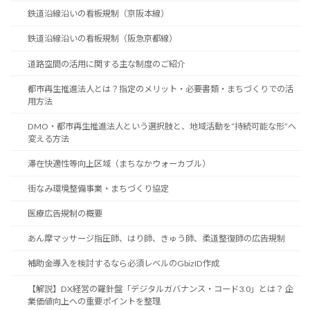
鉄道沿線沿いの看板規制（京阪本線）
鉄道沿線沿いの看板規制（阪急京都線）
道路空間の活用に関する主な制度のご紹介
都市再生推進法人とは？指定のメリット・必要書類・まちづくりでの活
用方法
DMO・都市再生推進法人という選択肢と、地域活動を“持続可能な形”へ
変える方法
滞在快適性等向上区域（まちなかウォーカブル）
街なみ環境整備事業・まちづくり協定
医療広告規制の概要
あん摩マッサージ指圧師、はり師、きゅう師、柔道整復師の広告規制
補助金導入を検討するなら必須レベルのGbizID作成
【解説】DX経営の羅針盤「デジタルガバナンス・コード3.0」とは？ 企
業価値向上への重要ポイントを整理