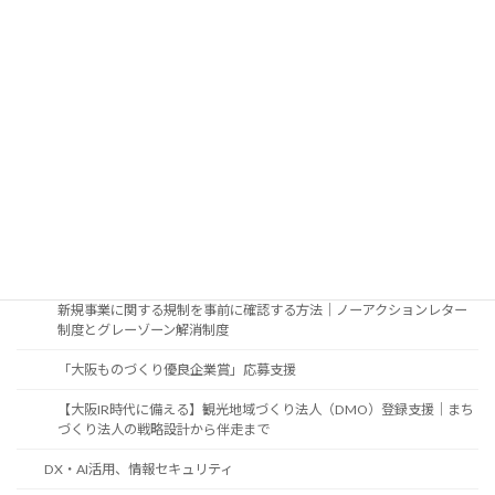
屋外広告業者が抱え込まない法令対応｜法令調査から許可申請まで行
政書士へ
農地に看板等の屋外広告物を設置する際の話
一般的な屋外広告物設置のガイドライン
不動産の賃貸、売買、譲渡、相続の際に看板が既に設置されていた場
合のお手続き
制度活用・制度調査
新規事業の許認可・行政手続調査｜補助金・認定制度の申請前に
新規事業に関する規制を事前に確認する方法｜ノーアクションレター
制度とグレーゾーン解消制度
「大阪ものづくり優良企業賞」応募支援
【大阪IR時代に備える】観光地域づくり法人（DMO）登録支援｜まち
づくり法人の戦略設計から伴走まで
DX・AI活用、情報セキュリティ