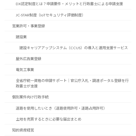
DX認定制度とは？申請要件・メリットと行政書士による申請支援
JC-STAR制度（IoTセキュリティ評価制度）
営業許可・事業登録
建設業
建設キャリアアップシステム（CCUS）の導入と運用支援サービス
屋外広告業登録
電気工事業
全省庁統一資格の申請サポート｜官公庁入札・調達ポータル登録を行
政書士が支援
個別案件向け行政手続
道路を使用したいとき（道路使用許可・道路占用許可）
土地を売買するときに必要な届出まとめ
知的資産経営