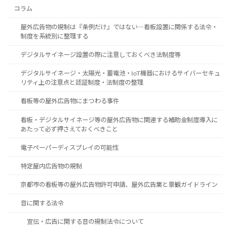
コラム
屋外広告物の規制は『条例だけ』ではない―看板設置に関係する法令・
制度を系統別に整理する
デジタルサイネージ設置の際に注意しておくべき法制度等
デジタルサイネージ・太陽光・蓄電池・IoT機器におけるサイバーセキュ
リティ上の注意点と認証制度・法制度の整理
看板等の屋外広告物にまつわる事件
看板・デジタルサイネージ等の屋外広告物に関連する補助金制度導入に
あたって必ず押さえておくべきこと
電子ペーパーディスプレイの可能性
特定屋内広告物の規制
京都市の看板等の屋外広告物許可申請、屋外広告業と景観ガイドライン
音に関する法令
宣伝・広告に関する音の規制法令について